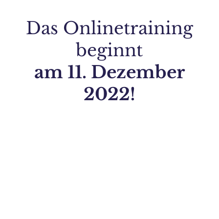
Das Onlinetraining
beginnt
am 11. Dezember
2022!
Tag(e)
:
Stunde(n)
:
Minute(n)
: